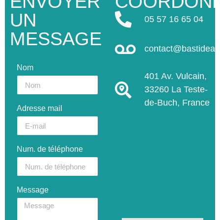
ENVOYER
COORDON
UN
05 57 16 65 04
MESSAGE
contact@bastidea
Nom
401 Av. Vulcain,
33260 La Teste-
de-Buch, France
Adresse mail
Du Lundi au
Vendredi :
Num. de téléphone
09h-12h | 14h-
18h
Samedi :
Message
09h30-12h30