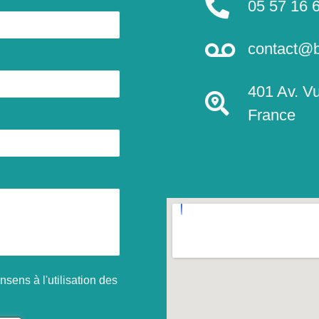
05 57 16 
contact@b
401 Av. Vu
France
Du Lundi au Vend
Samedi :
09h30-
sens à l'utilisation des