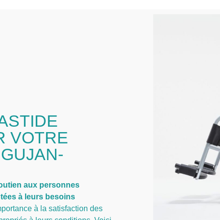
ASTIDE
R VOTRE
 GUJAN-
 soutien aux personnes
tées à leurs besoins
portance à la satisfaction des