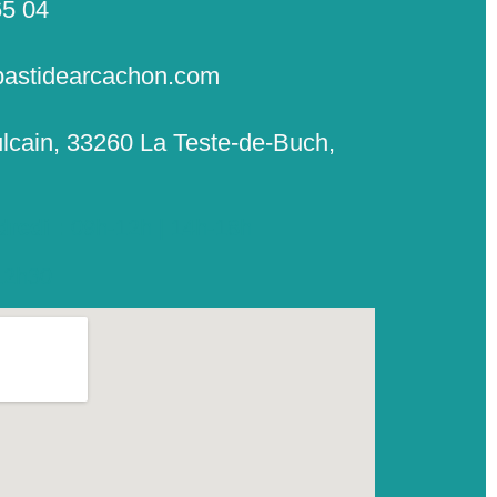
65 04
astidearcachon.com
lcain, 33260 La Teste-de-Buch,
redi :
09h-12h | 14h-18h
12h30