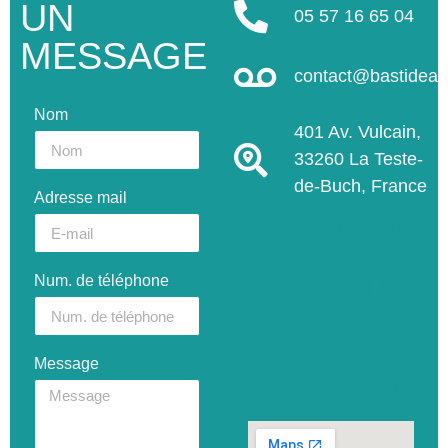
UN
05 57 16 65 04
MESSAGE
contact@bastidea
Nom
401 Av. Vulcain,
33260 La Teste-
de-Buch, France
Adresse mail
Du Lundi au
Vendredi :
Num. de téléphone
09h-12h | 14h-
18h
Samedi :
Message
09h30-12h30