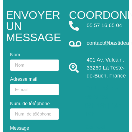
ENVOYER
COORDON
UN
05 57 16 65 04
MESSAGE
contact@bastidea
Nom
401 Av. Vulcain,
33260 La Teste-
de-Buch, France
Adresse mail
Du Lundi au
Vendredi :
Num. de téléphone
09h-12h | 14h-
18h
Samedi :
Message