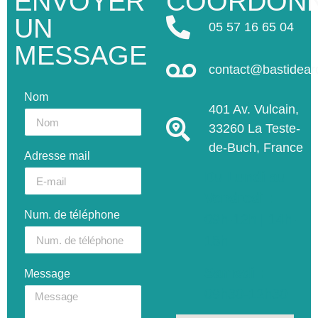
ENVOYER
COORDON
UN
05 57 16 65 04
MESSAGE
contact@bastidea
Nom
401 Av. Vulcain,
33260 La Teste-
de-Buch, France
Adresse mail
Du Lundi au
Vendredi :
Num. de téléphone
09h-12h | 14h-
18h
Samedi :
Message
09h30-12h30